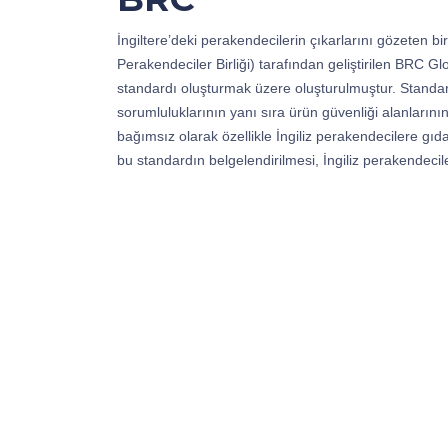
İngiltere’deki perakendecilerin çıkarlarını gözeten bir 
Perakendeciler Birliği) tarafından geliştirilen BRC Gl
standardı oluşturmak üzere oluşturulmuştur. Standa
sorumluluklarının yanı sıra ürün güvenliği alanların
bağımsız olarak özellikle İngiliz perakendecilere gı
bu standardın belgelendirilmesi, İngiliz perakendecil