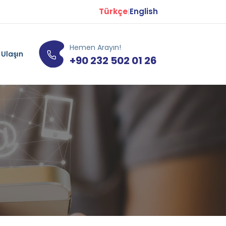
Türkçe
English
|
Hemen Arayın!
 Ulaşın
+90 232 502 01 26