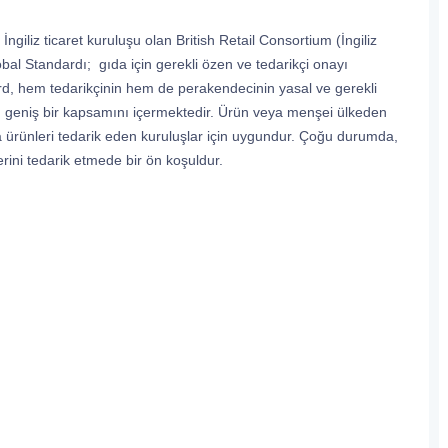
İngiliz ticaret kuruluşu olan British Retail Consortium (İngiliz
obal Standardı; gıda için gerekli özen ve tedarikçi onayı
rd, hem tedarikçinin hem de perakendecinin yasal ve gerekli
ın geniş bir kapsamını içermektedir. Ürün veya menşei ülkeden
da ürünleri tedarik eden kuruluşlar için uygundur. Çoğu durumda,
erini tedarik etmede bir ön koşuldur.