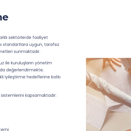
me
rklı sektörlerde faaliyet
sı standartlara uygun, tarafsız
metleri sunmaktadır.
 ile kuruluşların yönetim
unda değerlendirmekte;
kli iyileştirme hedeflerine katkı
sistemlerini kapsamaktadır:
stemi