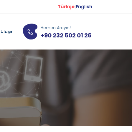
Türkçe
English
|
Hemen Arayın!
 Ulaşın
+90 232 502 01 26