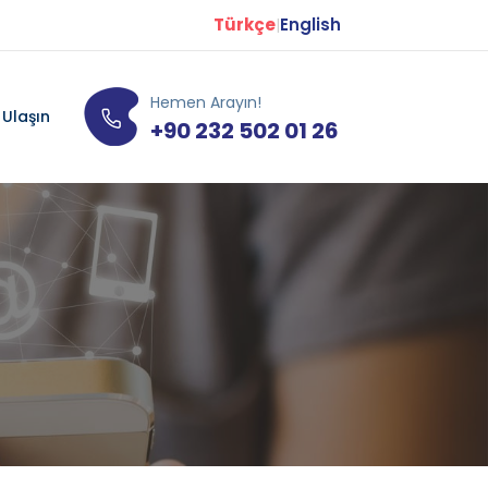
Türkçe
English
|
Hemen Arayın!
 Ulaşın
+90 232 502 01 26